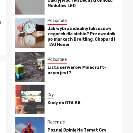
Odkryj Moc i Wszechstronność
Modułów LED
Pozostałe
e
Jak wybrać idealny luksusowy
zegarek dla siebie? Przewodnik
po markach Breitling, Chopard i
TAG Heuer
Pozostałe
Lista serwerow Minecraft-
czym jest?
Gry
Kody do GTA SA
Recenzje
Poznaj Opinię Na Temat Gry