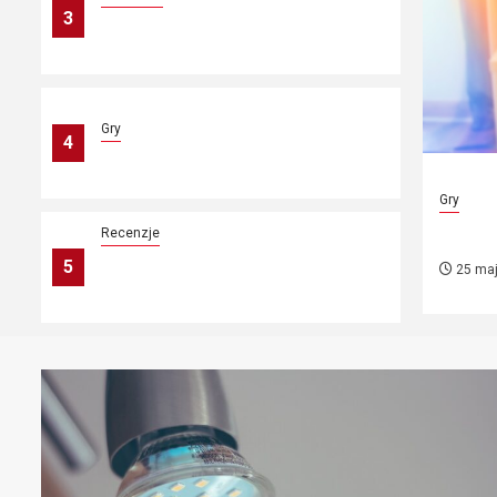
3
Lista serwerow Minecraft- czym
jest?
Gry
4
Kody do GTA SA
Gry
Kody
Recenzje
Poznaj Opinię Na Temat Gry
5
25 maj
Marvel’s Spider-Man Pająk Master
Race
Lista
artykułów