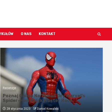
TYKUŁÓW
O NAS
KONTAKT
Recenzje
Poznaj Opinię Na Temat Gry Marvel’s
Spider-Man Pająk Master Race
28 stycznia 2023
Daniel Kowalski