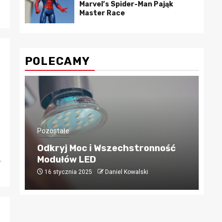
Marvel’s Spider-Man Pająk
Master Race
POLECAMY
Poz
Ja
Pozostałe
ze
Odkryj Moc i Wszechstronność
po
.
Modułów LED
TA
16 stycznia 2025
Daniel Kowalski
2